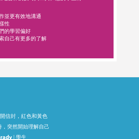
作並更有效地溝通
樣性
們的學習偏好
索自己有更多的了解
得撕開信封，紅色和黃色
時，突然開始理解自己
rady
| 學生