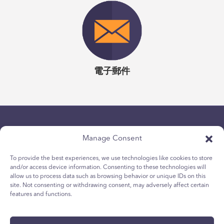
電子郵件
Manage Consent
To provide the best experiences, we use technologies like cookies to store
and/or access device information. Consenting to these technologies will
allow us to process data such as browsing behavior or unique IDs on this
隱私政策
site. Not consenting or withdrawing consent, may adversely affect certain
青少年 Cookie 政策
features and functions.
Cookie政策
條款與條件